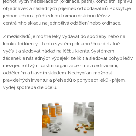
jednotlivých meziskladech (ordinace, patra), kompletní správu
objednávek a následných příjemek od dodavatelů. Poskytuje
jednoduchou a přehlednou formou distribuci léčiv z
centrálního skladu na jednotlivá oddělení nebo ordinace.
Z meziskladů je možné léky vydávat do spotřeby nebo na
konkrétní klienty - tento systém pak umožňuje detailně
vyčíslit a sledovat náklad na léčbu klienta. Systémem
žádanek a následných výdejek lze řídit a sledovat pohyb léčiv
mezi jednotlivými částmi organizace - mezi ordinacemi,
odděleními a hlavním skladem. Nechybí ani možnost
pravidelných inventur a přehledů o pohybech léků - příjem,
výdej, spotřeba dle účelu.