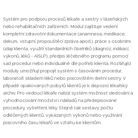
Systém pro podporu procesů lékaře a sestry v lázeňských
nebo rehabilitačních zařízeních. Modul zajišťuje vedení
kompletní zdravotní dokumentace (anamnesa, medikace,
dekurs, vstupní, propouštěcí zpráva apod.), práce s osobními
údaji klienta, využití standardních číselníků (diagnóz, indikací,
výkonů, léků - AISLP), předpis léčebného programu pomocí
sad procedur nebo individuálně dle potřeb klienta. Rozšiřující
moduly umožňují propojit systém s časováním procedur,
laboratoří, skladem léků nebo pracovištěm dietní sestry. V
případě opakovaných pobytů klientů je k dispozici lékařský
archiv. Pro vedoucí lékaře nabízí systém možnost sledování a
vyhodnocování množství i nákladů na předepisované
procedury, vyšetření, léky. Stejně tak sestavy počtu
odléčených klientů, vykázaných výkonů nebo využívání
pracovního času lékařů ve vztahu ke klientům.