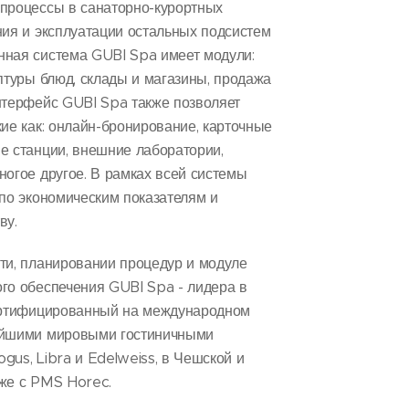
процессы в санаторно-курортных
ния и эксплуатации остальных подсистем
нная система GUBI Spa имеет модули:
птуры блюд, склады и магазины, продажа
нтерфейс GUBI Spa также позволяет
ие как: онлайн-бронирование, карточные
е станции, внешние лаборатории,
ногое другое. В рамках всей системы
 по экономическим показателям и
ву.
ти, планировании процедур и модуле
го обеспечения GUBI Spa - лидера в
сертифицированный на международном
ейшими мировыми гостиничными
ogus, Libra и Edelweiss, в Чешской и
же с PMS Horec.