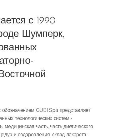
ается с 1990
ороде Шумперк,
ованных
аторно-
Восточной
 обозначением GUBI Spa представляет
анных технологических систем -
ь, медицинская часть, часть диетического
едур и оздоровления, склад лекарств -