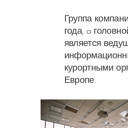
Группа компани
года, a головн
является веду
информационны
курортными ор
Европе.