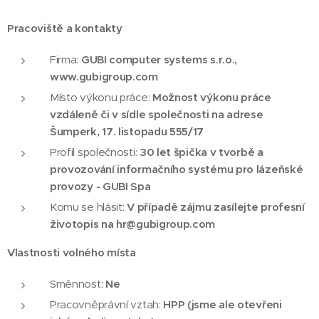
Pracoviště a kontakty
Firma:
GUBI computer systems s.r.o.,
www.gubigroup.com
Místo výkonu práce:
Možnost výkonu práce
vzdáleně či v sídle společnosti na adrese
Šumperk, 17. listopadu 555/17
Profil společnosti:
3
0 let špička v tvorbě a
provozování informačního systému pro lázeňské
provozy - GUBI Spa
Komu se hlásit:
V případě zájmu zasílejte profesní
životopis na hr@gubigroup.com
Vlastnosti volného místa
Směnnost:
Ne
Pracovněprávní vztah:
HPP (jsme ale otevřeni