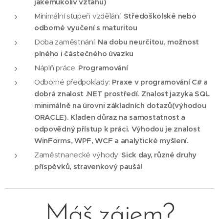
jakémukoliv vztahu)
Minimální stupeň vzdělání:
Středoškolské nebo
odborné vyučení s maturitou
Doba zaměstnání:
Na dobu neurčitou, možnost
plného i částečného úvazku
Náplň práce:
Programování
Odborné předpoklady:
Praxe v programování C# a
dobrá znalost .NET prostředí. Znalost jazyka SQL
minimálně na úrovni základních dotazů(výhodou
ORACLE). Kladen důraz na samostatnost a
odpovědný přístup k práci. Výhodou je znalost
WinForms, WPF, WCF a analytické myšlení.
Zaměstnanecké výhody:
Sick day, různé druhy
příspěvků, stravenkový paušál
Máš zájem?